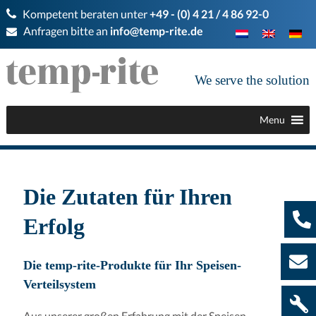
Kompetent beraten unter
+49 - (0) 4 21 / 4 86 92-0
Anfragen bitte an
info@temp-rite.de
We serve the solution
Menu
Die Zutaten für Ihren
Erfolg
Die temp-rite-Produkte für Ihr Speisen-
Verteilsystem
Aus unserer großen Erfahrung mit der Speisen-