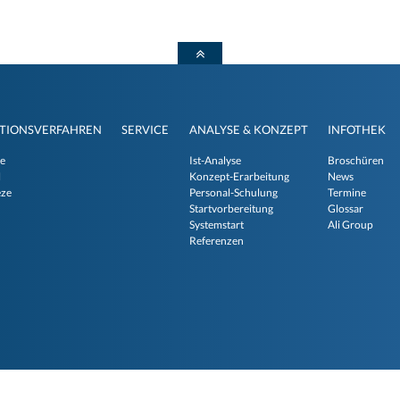
TIONSVERFAHREN
SERVICE
ANALYSE & KONZEPT
INFOTHEK
e
Ist-Analyse
Broschüren
l
Konzept-Erarbeitung
News
eze
Personal-Schulung
Termine
Startvorbereitung
Glossar
Systemstart
Ali Group
Referenzen