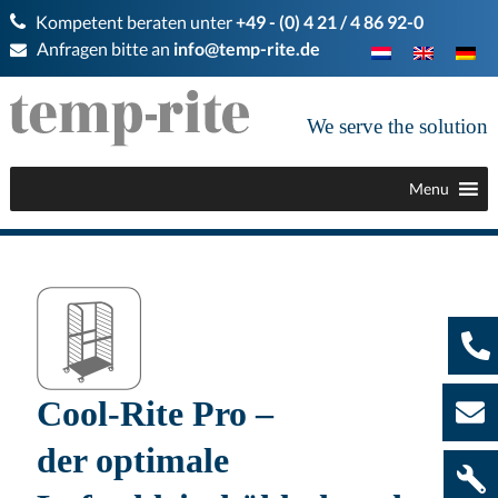
Kompetent beraten unter
+49 - (0) 4 21 / 4 86 92-0
Anfragen bitte an
info@temp-rite.de
We serve the solution
Menu
Cool-Rite Pro –
der optimale