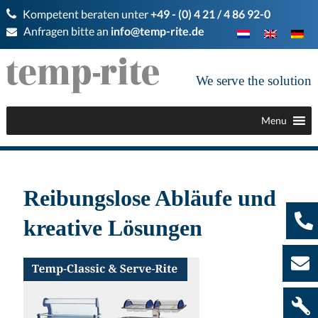
Kompetent beraten unter
+49 - (0) 4 21 / 4 86 92-0
Anfragen bitte an
info@temp-rite.de
We serve the solution
Menu
Reibungslose Abläufe und
kreative Lösungen