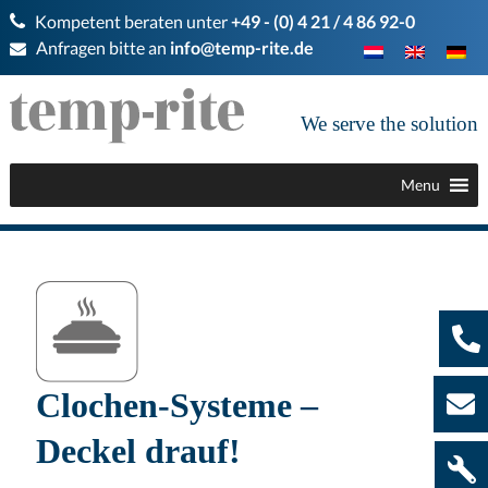
Kompetent beraten unter
+49 - (0) 4 21 / 4 86 92-0
Anfragen bitte an
info@temp-rite.de
We serve the solution
Menu
Clochen-Systeme –
Deckel drauf!