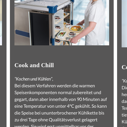
Cook and Chill
C
“Kochen und Kühlen”
,
“K
Bei diesem Verfahren werden die warmen
Di
Speisenkomponenten normal zubereitet und
he
s
gegart, dann aber innerhalb von 90 Minuten auf
da
eine Temperatur von unter 4°C gekühlt. So kann
Te
die Speise bei ununterbrochener Kühlkette bis
ti
zu drei Tage ohne Qualitätsverlust gelagert
Kü
werden. Sie wird erst unmittelbar vor der