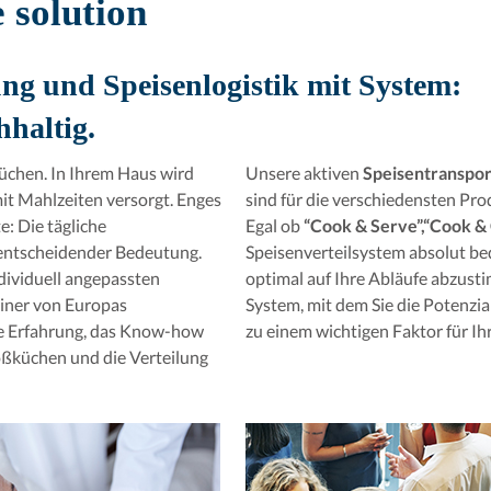
 solution
ung und Speisenlogistik mit System:
hhaltig.
üchen. In Ihrem Haus wird
Unsere aktiven
Speisentranspo
it Mahlzeiten versorgt. Enges
sind für die verschiedensten Pr
: Die tägliche
Egal ob
“Cook & Serve”,
“Cook & 
 entscheidender Bedeutung.
Speisenverteilsystem absolut bed
ndividuell angepassten
optimal auf Ihre Abläufe abzust
einer von Europas
System, mit dem Sie die Potenzial
ie Erfahrung, das Know-how
zu einem wichtigen Faktor für Ihr
oßküchen und die Verteilung