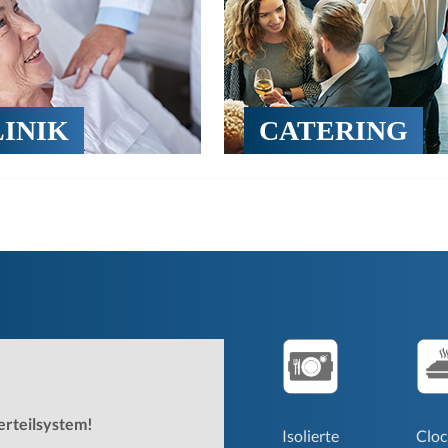
INIK
CATERING
erteilsystem!
Isolierte
Clo