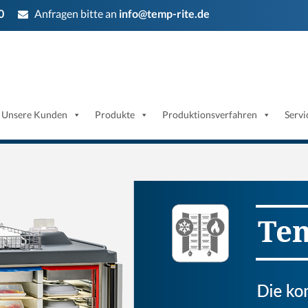
0
Anfragen bitte an
info@temp-rite.de
Unsere Kunden
Produkte
Produktionsverfahren
Servi